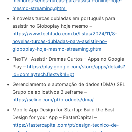
melhores-series-turcas-para-assistir-online-hoje-
mesmo-streaming.ghtml
8 novelas turcas dubladas em português para
assistir no Globoplay hoje mesmo –
https://www.techtudo.com.br/listas/2024/11/8-
novelas-turcas-dubladas-para-assistir-no-
globoplay-hoje-mesmo-streaming.ghtml
FlexTV -Assistir Dramas Curtos – Apps no Google
Play –
https://play.google.com/store/apps/details?
id=com.aytech.flextv&hl=pt
Gerenciamento e automação de dados (DMA) SEL
Grupo de aplicativos Blueframe –
https://selinc.com/pt/products/dma/
Mobile App Design for Startup: Build the Best
Design for your App – FasterCapital –
https://fastercapital.com/pt/design-tecnico-de-