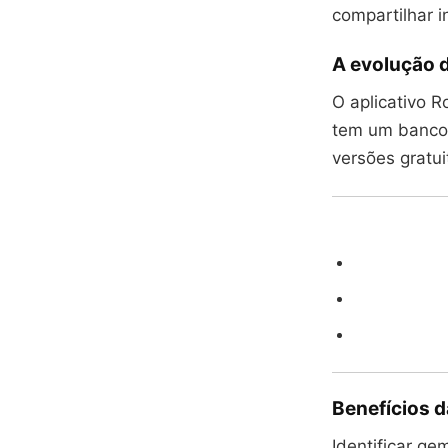
compartilhar i
A evolução d
O aplicativo R
tem um banco 
versões gratu
Benefícios d
Identificar ge