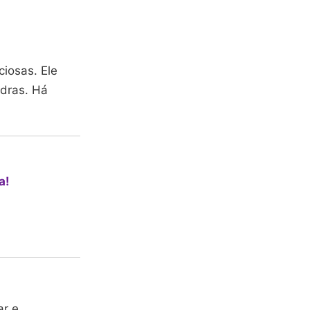
ciosas. Ele
dras. Há
a!
ar e