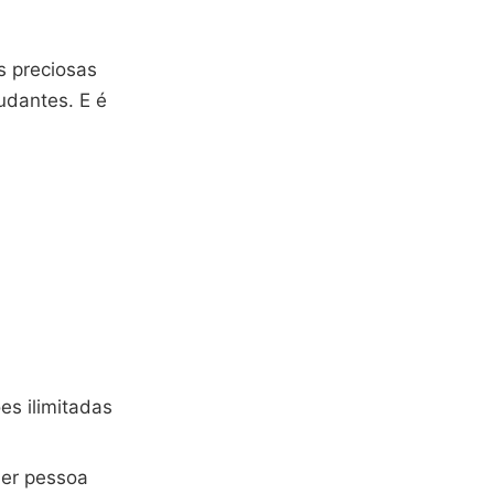
s preciosas
udantes. E é
ões ilimitadas
uer pessoa