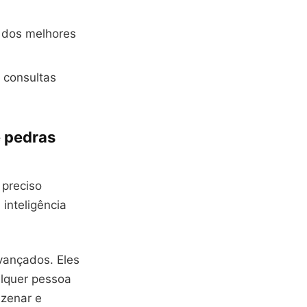
m dos melhores
 consultas
e pedras
 preciso
inteligência
avançados. Eles
lquer pessoa
azenar e