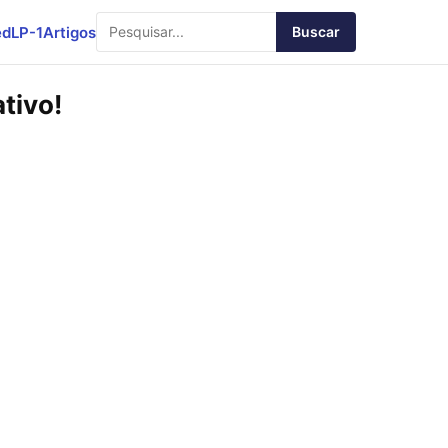
ed
LP-1
Artigos
Buscar
tivo!