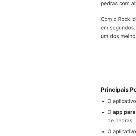
pedras com al
Com o Rock Id
em segundos. É
um dos melhor
Principais P
O aplicativ
O
app para
de pedras
O aplicativ