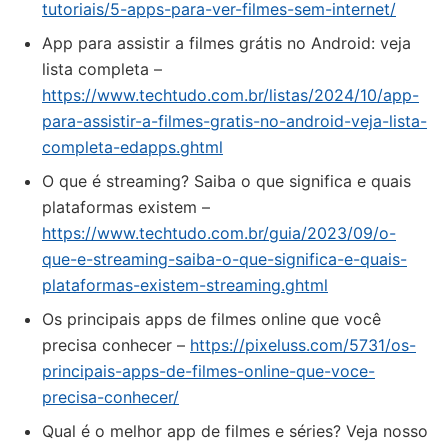
tutoriais/5-apps-para-ver-filmes-sem-internet/
App para assistir a filmes grátis no Android: veja
lista completa –
https://www.techtudo.com.br/listas/2024/10/app-
para-assistir-a-filmes-gratis-no-android-veja-lista-
completa-edapps.ghtml
O que é streaming? Saiba o que significa e quais
plataformas existem –
https://www.techtudo.com.br/guia/2023/09/o-
que-e-streaming-saiba-o-que-significa-e-quais-
plataformas-existem-streaming.ghtml
Os principais apps de filmes online que você
precisa conhecer –
https://pixeluss.com/5731/os-
principais-apps-de-filmes-online-que-voce-
precisa-conhecer/
Qual é o melhor app de filmes e séries? Veja nosso