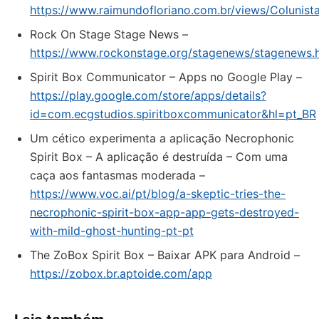
https://www.raimundofloriano.com.br/views/Colunist
Rock On Stage Stage News –
https://www.rockonstage.org/stagenews/stagenews.
Spirit Box Communicator – Apps no Google Play –
https://play.google.com/store/apps/details?
id=com.ecgstudios.spiritboxcommunicator&hl=pt_BR
Um cético experimenta a aplicação Necrophonic
Spirit Box – A aplicação é destruída – Com uma
caça aos fantasmas moderada –
https://www.voc.ai/pt/blog/a-skeptic-tries-the-
necrophonic-spirit-box-app-app-gets-destroyed-
with-mild-ghost-hunting-pt-pt
The ZoBox Spirit Box – Baixar APK para Android –
https://zobox.br.aptoide.com/app