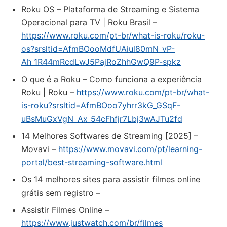
Roku OS – Plataforma de Streaming e Sistema
Operacional para TV | Roku Brasil –
https://www.roku.com/pt-br/what-is-roku/roku-
os?srsltid=AfmBOooMdfUAiul80mN_vP-
Ah_1R44mRcdLwJ5PajRoZhhGwQ9P-spkz
O que é a Roku – Como funciona a experiência
Roku | Roku –
https://www.roku.com/pt-br/what-
is-roku?srsltid=AfmBOoo7yhrr3kG_GSqF-
uBsMuGxVgN_Ax_54cFhfjr7Lbj3wAJTu2fd
14 Melhores Softwares de Streaming [2025] –
Movavi –
https://www.movavi.com/pt/learning-
portal/best-streaming-software.html
Os 14 melhores sites para assistir filmes online
grátis sem registro –
Assistir Filmes Online –
https://www.justwatch.com/br/filmes