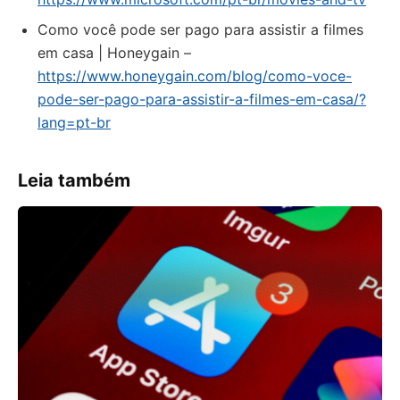
Como você pode ser pago para assistir a filmes
em casa | Honeygain –
https://www.honeygain.com/blog/como-voce-
pode-ser-pago-para-assistir-a-filmes-em-casa/?
lang=pt-br
Leia também