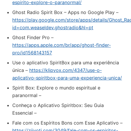
espirito-explore-o-paranormal/
Ghost Radio Spirit Box – Apps no Google Play –
https://play.google.com/store/apps/details/Ghost_Ra
id=com.weaseldev.ghostradio&hl=pt
‎Ghost Finder Pro –
https://apps.apple.com/br/app/ghost-finder-
pro/id1568143157
Use o aplicativo SpiritBox para uma experiência
única –
https://klipvox.com/4347/use-o-
aplicativo-spiritbox-para-uma-experiencia-unica/
Spirit Box: Explore o mundo espiritual e
paranormal –
Conheça o Aplicativo Spiritbox: Seu Guia
Essencial –
Fale com os Espíritos Bons com Esse Aplicativo –
https://ziivoti.com/3049/fale-com-os-espiritos-