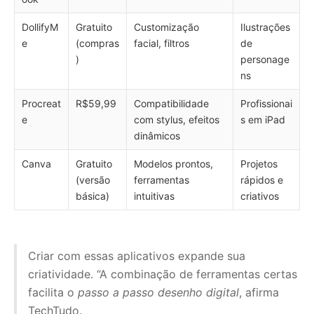
DollifyM
Gratuito
Customização
Ilustrações
e
(compras
facial, filtros
de
)
personage
ns
Procreat
R$59,99
Compatibilidade
Profissionai
e
com stylus, efeitos
s em iPad
dinâmicos
Canva
Gratuito
Modelos prontos,
Projetos
(versão
ferramentas
rápidos e
básica)
intuitivas
criativos
Criar com essas aplicativos expande sua
criatividade. “A combinação de ferramentas certas
facilita o
passo a passo desenho digital
, afirma
TechTudo.