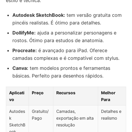
estilo e técnica.
Autodesk SketchBook:
tem versão gratuita com
pincéis realistas. É ótimo para detalhes.
DollifyMe:
ajuda a personalizar personagens e
rostos. Ótimo para estudos de anatomia.
Procreate:
é avançado para iPad. Oferece
camadas complexas e é compatível com stylus.
Canva:
tem modelos prontos e ferramentas
básicas. Perfeito para desenhos rápidos.
Aplicati
Preço
Recursos
Melhor
vo
Para
Autodes
Gratuito/
Camadas,
Detalhes e
k
Pago
exportação em alta
realismo
SketchB
resolução
ook