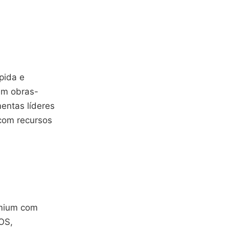
pida e
m obras-
entas líderes
 com recursos
emium com
OS,