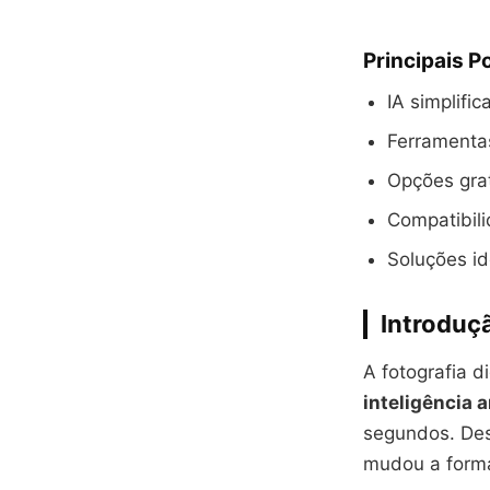
Principais P
IA simplifi
Ferramentas
Opções grat
Compatibili
Soluções id
Introduç
A fotografia d
inteligência ar
segundos. Des
mudou a form