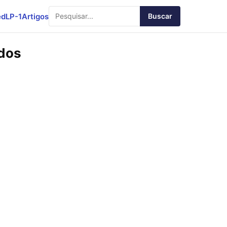
ed
LP-1
Artigos
Buscar
ndos