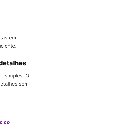
ntas em
iciente.
 detalhes
ão simples. O
detalhes sem
xico