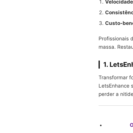
Velocidade
Consistênc
Custo-bene
Profissionais
massa. Restaur
1. LetsEn
Transformar 
LetsEnhance s
perder a nitid
O