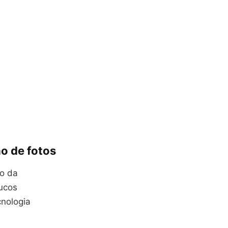
o de fotos
ão da
oucos
cnologia