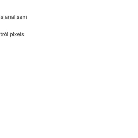
as analisam
rói pixels