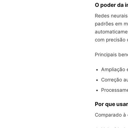
O poder da in
Redes neurais
padrões em m
automaticament
com precisão c
Principais bene
Ampliação 
Correção au
Processame
Por que usa
Comparado à e