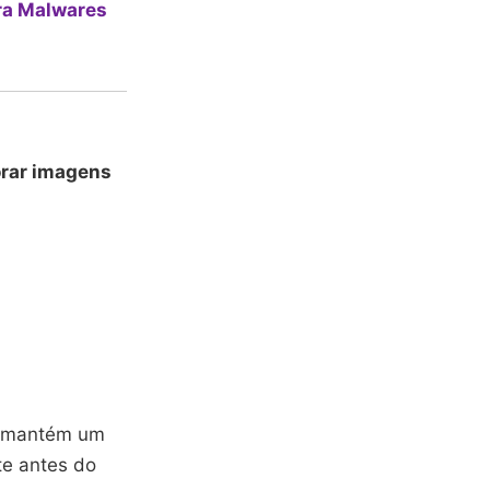
ra Malwares
rar imagens
d mantém um
te antes do