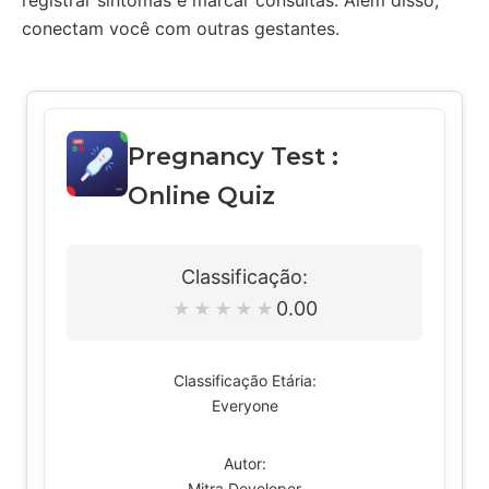
registrar sintomas e marcar consultas. Além disso,
conectam você com outras gestantes.
Pregnancy Test :
Online Quiz
Classificação:
0.00
★
★
★
★
★
Classificação Etária:
Everyone
Autor:
Mitra Developer