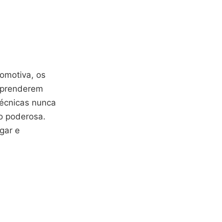
omotiva, os
 aprenderem
técnicas nunca
o poderosa.
gar e