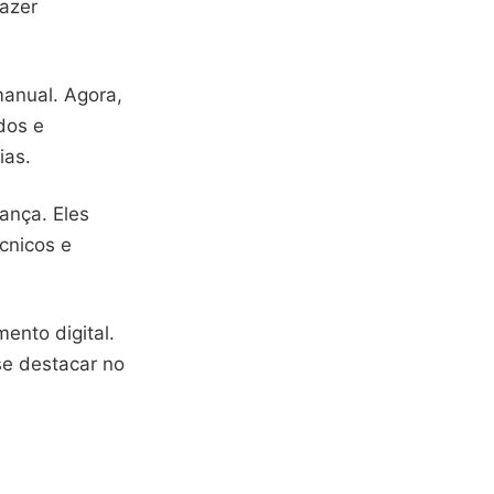
azer
manual. Agora,
dos e
ias.
ança. Eles
cnicos e
ento digital.
e destacar no