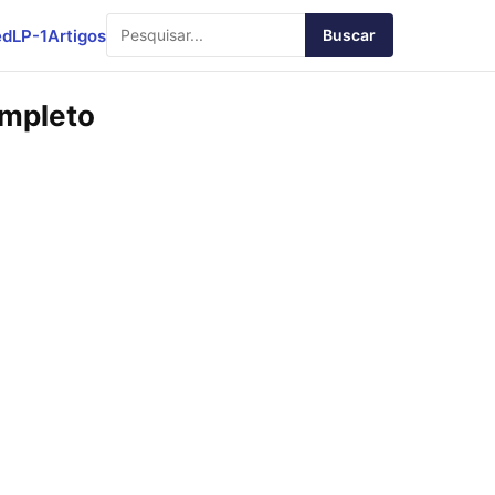
ed
LP-1
Artigos
Buscar
ompleto