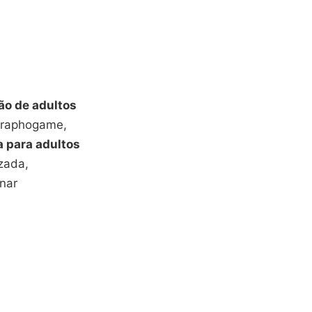
ão de adultos
 Graphogame,
a para adultos
zada,
rnar