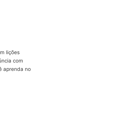
m lições
úncia com
cê aprenda no