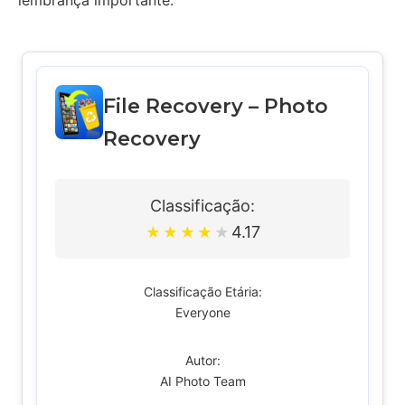
lembrança importante.
File Recovery – Photo
Recovery
Classificação:
4.17
★
★
★
★
★
Classificação Etária:
Everyone
Autor:
AI Photo Team