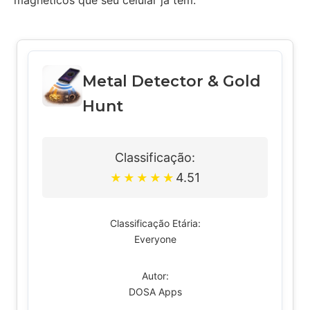
magnéticos que seu celular já tem.
Metal Detector & Gold
Hunt
Classificação:
4.51
★
★
★
★
★
Classificação Etária:
Everyone
Autor:
DOSA Apps