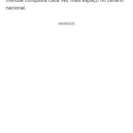
mundial conquista cada vez mais espaço no cenário
nacional.
ANÚNCIOS