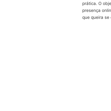
prática. O obj
presença onli
que queira se 