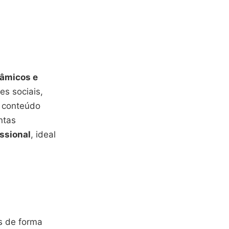
nâmicos e
es sociais,
e conteúdo
ntas
ssional
, ideal
s de forma