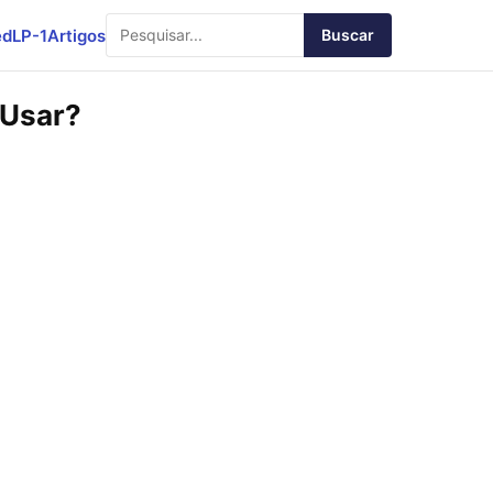
ed
LP-1
Artigos
Buscar
 Usar?