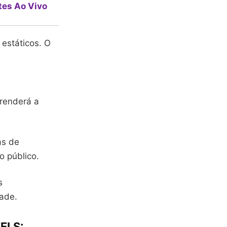
tes Ao Vivo
estáticos. O
prenderá a
.
as de
o público.
s
dade.
ELS: