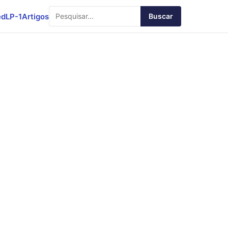
ed
LP-1
Artigos
Buscar