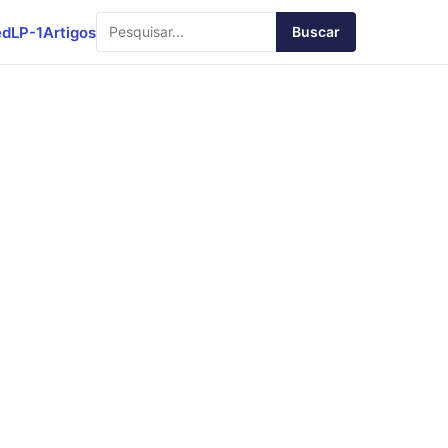
ed
LP-1
Artigos
Buscar