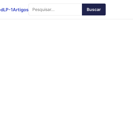
ed
LP-1
Artigos
Buscar