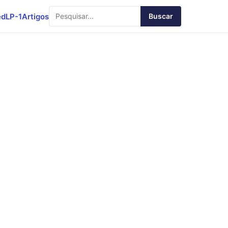
ed
LP-1
Artigos
Buscar