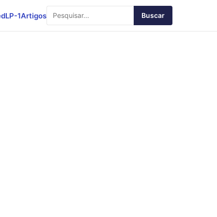
ed
LP-1
Artigos
Buscar