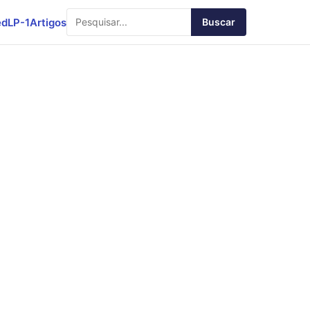
ed
LP-1
Artigos
Buscar