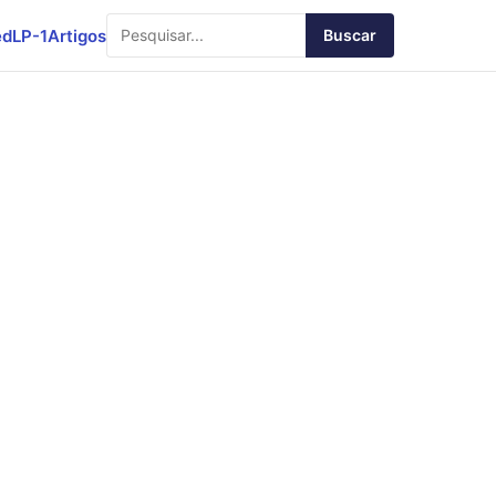
ed
LP-1
Artigos
Buscar