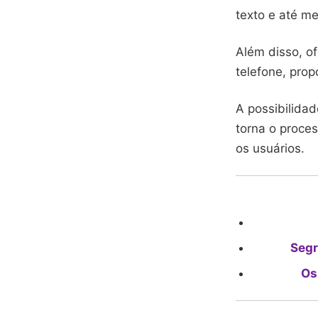
texto e até me
Além disso, o
telefone, prop
A possibilida
torna o proce
os usuários.
Segr
Os