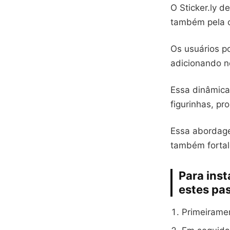
O Sticker.ly d
também pela c
Os usuários po
adicionando n
Essa dinâmica
figurinhas, p
Essa abordage
também fortal
Para inst
estes pa
Primeiramen