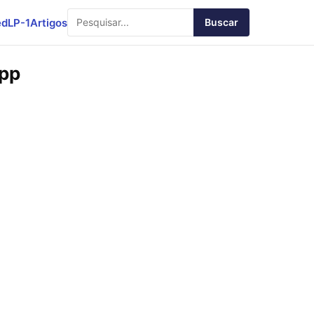
ed
LP-1
Artigos
Buscar
App