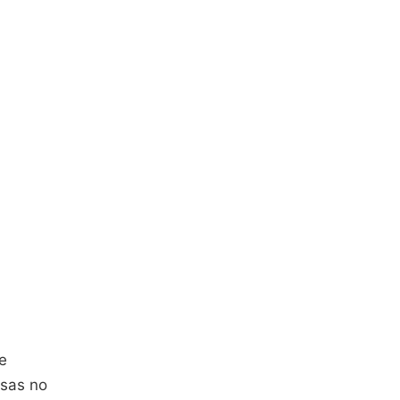
e
rsas no