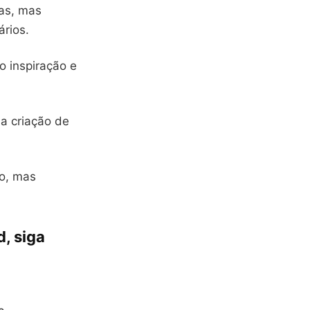
has, mas
rios.
o inspiração e
a criação de
io, mas
d, siga