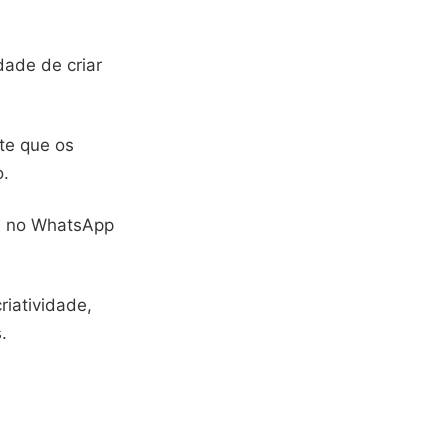
dade de criar
te que os
o.
as no WhatsApp
riatividade,
.