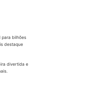
 para bilhões
is destaque
ra divertida e
ais.