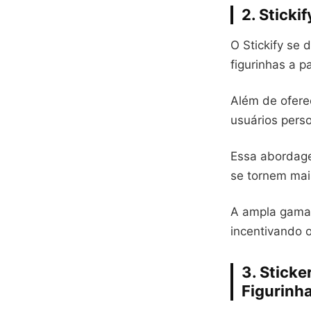
2. Sticki
O Stickify se 
figurinhas a pa
Além de oferec
usuários pers
Essa abordage
se tornem mai
A ampla gama d
incentivando o
3. Stick
Figurinh