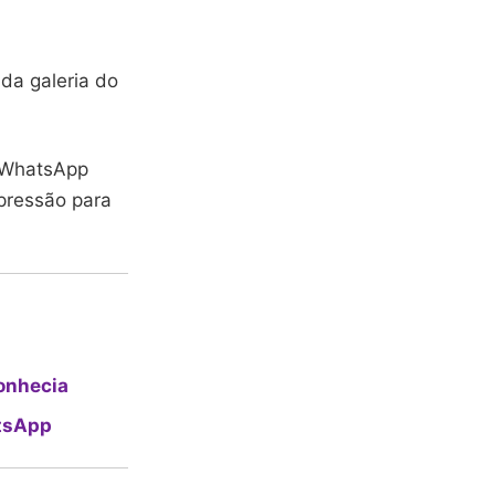
da galeria do
o WhatsApp
pressão para
onhecia
atsApp