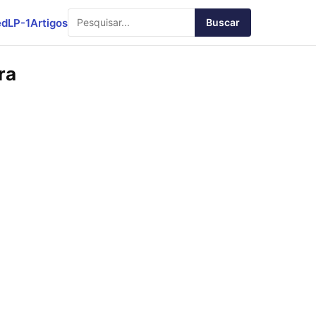
ed
LP-1
Artigos
Buscar
ra