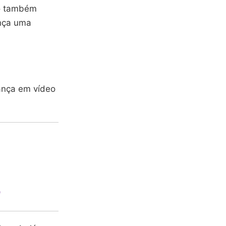
vo também
ança uma
ança em vídeo
e