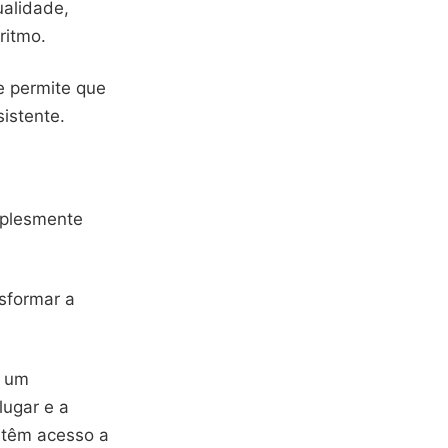
ualidade,
ritmo.
e permite que
istente.
mplesmente
sformar a
m um
lugar e a
 têm acesso a