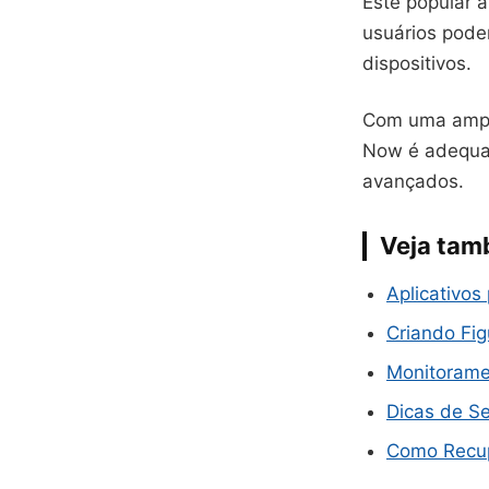
Este popular a
usuários pode
dispositivos.
Com uma ampla
Now é adequad
avançados.
Veja ta
Aplicativos
Criando Fi
Monitorame
Dicas de S
Como Recup