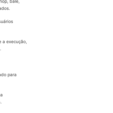
hop, balé,
ados.
suários
e a execução,
.
ado para
ça
.