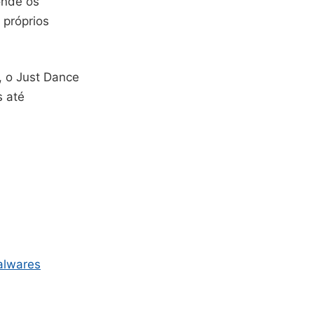
onde os
 próprios
, o Just Dance
s até
alwares