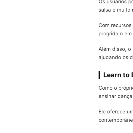
Os usuários p
salsa e muito 
Com recursos d
progridam em 
Além disso, o
ajudando os d
Learn to
Como o própri
ensinar dança 
Ele oferece u
contemporânea,