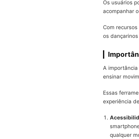
Os usuários p
acompanhar os
Com recursos 
os dançarinos
Importân
A importância
ensinar movim
Essas ferrame
experiência d
Acessibili
smartphone 
qualquer mo