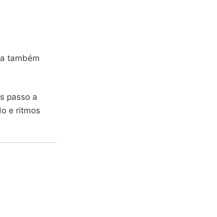
una também
es passo a
do e ritmos