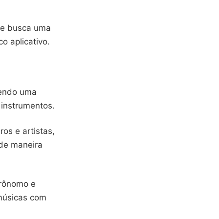
 e busca uma
 aplicativo.
cendo uma
 instrumentos.
os e artistas,
 de maneira
trônomo e
 músicas com