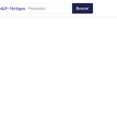
ed
LP-1
Artigos
Buscar