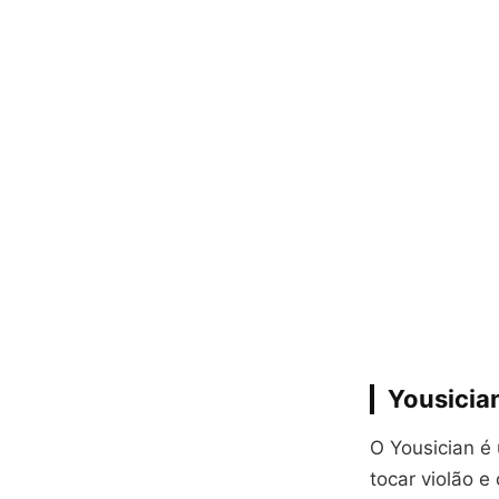
Yousicia
O Yousician é
tocar violão e