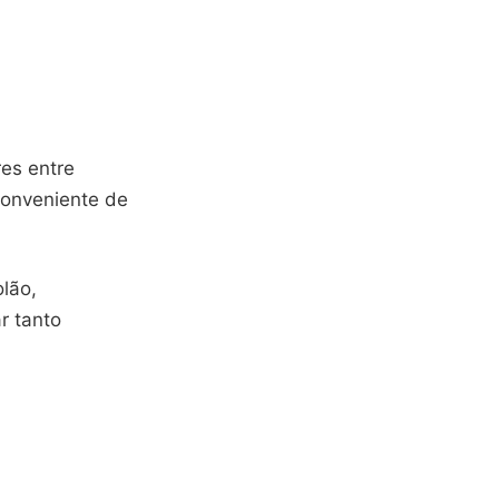
res entre
conveniente de
olão,
r tanto