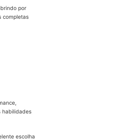
obrindo por
s completas
rmance,
 habilidades
elente escolha