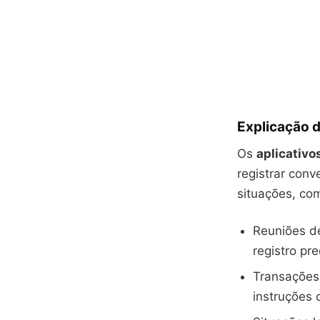
Explicação d
Os
aplicativ
registrar conv
situações, co
Reuniões de
registro pr
Transações
instruções 