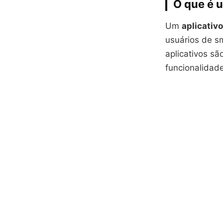
O que é u
Um
aplicativ
usuários de s
aplicativos s
funcionalidade