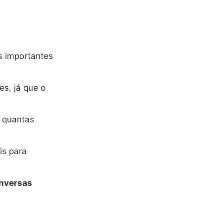
s importantes
s, já que o
s quantas
is para
onversas