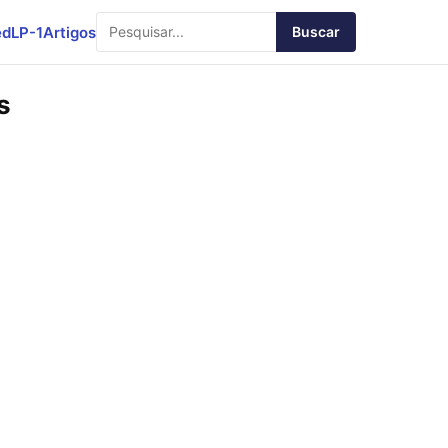
ed
LP-1
Artigos
Buscar
s