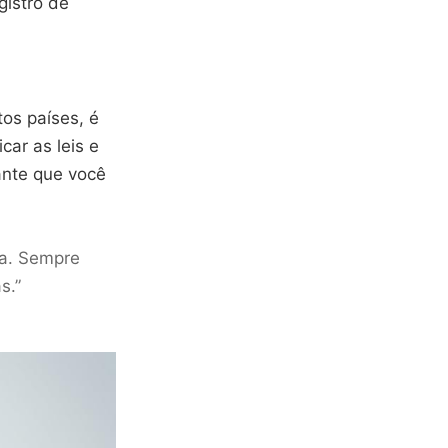
gistro de
tos países, é
car as leis e
rante que você
sa. Sempre
s.”