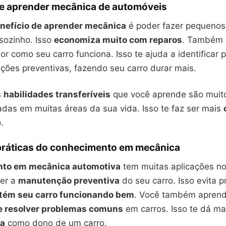
de aprender mecânica de automóveis
nefício de aprender mecânica
é poder fazer pequenos
ozinho. Isso
economiza muito com reparos
. Também 
r como seu carro funciona. Isso te ajuda a identificar
ções preventivas, fazendo seu carro durar mais.
s
habilidades transferíveis
que você aprende são muito 
das em muitas áreas da sua vida. Isso te faz ser mais
e
.
práticas do conhecimento em mecânica
to em mecânica automotiva
tem muitas aplicações no 
zer a
manutenção preventiva
do seu carro. Isso evita 
ém seu carro funcionando bem
. Você também aprend
 e resolver problemas comuns
em carros. Isso te dá m
ia
como dono de um carro.