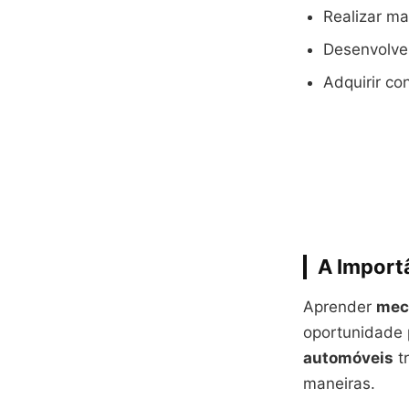
Realizar m
Desenvolver
Adquirir co
A Import
Aprender
mec
oportunidade 
automóveis
t
maneiras.