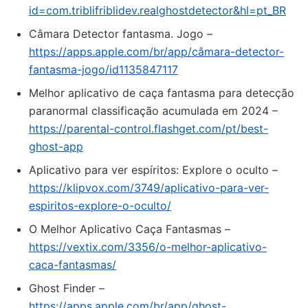
id=com.triblifriblidev.realghostdetector&hl=pt_BR
‎Câmara Detector fantasma. Jogo –
https://apps.apple.com/br/app/câmara-detector-
fantasma-jogo/id1135847117
Melhor aplicativo de caça fantasma para detecção
paranormal classificação acumulada em 2024 –
https://parental-control.flashget.com/pt/best-
ghost-app
Aplicativo para ver espíritos: Explore o oculto –
https://klipvox.com/3749/aplicativo-para-ver-
espiritos-explore-o-oculto/
O Melhor Aplicativo Caça Fantasmas –
https://vextix.com/3356/o-melhor-aplicativo-
caca-fantasmas/
‎Ghost Finder –
https://apps.apple.com/br/app/ghost-