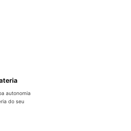
ateria
oa autonomia
eria do seu