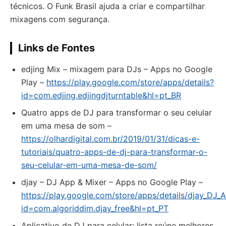
técnicos. O Funk Brasil ajuda a criar e compartilhar
mixagens com segurança.
Links de Fontes
edjing Mix – mixagem para DJs – Apps no Google
Play –
https://play.google.com/store/apps/details?
id=com.edjing.edjingdjturntable&hl=pt_BR
Quatro apps de DJ para transformar o seu celular
em uma mesa de som –
https://olhardigital.com.br/2019/01/31/dicas-e-
tutoriais/quatro-apps-de-dj-para-transformar-o-
seu-celular-em-uma-mesa-de-som/
djay – DJ App & Mixer – Apps no Google Play –
https://play.google.com/store/apps/details/djay_DJ_
id=com.algoriddim.djay_free&hl=pt_PT
Aplicativo de DJ para celular: lista reúne melhores