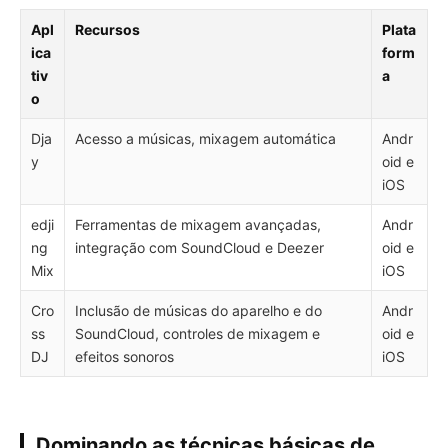
Apl
Recursos
Plata
ica
form
tiv
a
o
Dja
Acesso a músicas, mixagem automática
Andr
y
oid e
iOS
edji
Ferramentas de mixagem avançadas,
Andr
ng
integração com SoundCloud e Deezer
oid e
Mix
iOS
Cro
Inclusão de músicas do aparelho e do
Andr
ss
SoundCloud, controles de mixagem e
oid e
DJ
efeitos sonoros
iOS
Dominando as técnicas básicas de