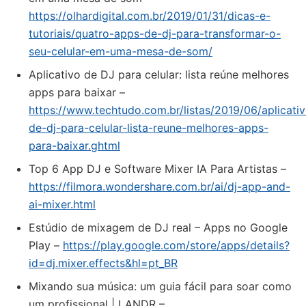
https://olhardigital.com.br/2019/01/31/dicas-e-
tutoriais/quatro-apps-de-dj-para-transformar-o-
seu-celular-em-uma-mesa-de-som/
Aplicativo de DJ para celular: lista reúne melhores
apps para baixar –
https://www.techtudo.com.br/listas/2019/06/aplicati
de-dj-para-celular-lista-reune-melhores-apps-
para-baixar.ghtml
Top 6 App DJ e Software Mixer IA Para Artistas –
https://filmora.wondershare.com.br/ai/dj-app-and-
ai-mixer.html
Estúdio de mixagem de DJ real – Apps no Google
Play –
https://play.google.com/store/apps/details?
id=dj.mixer.effects&hl=pt_BR
Mixando sua música: um guia fácil para soar como
um profissional | LANDR –