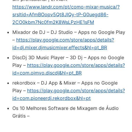
https://www.landr.com/pt/como-mixar-musica/?
srsltid=AfmBOopv5Qt8JIQy-tP-G0uegd86-
2CO0kbm7Nc0fm2K8WsLPzHE1sFM
Mixador de DJ – DJ Studio – Apps no Google Play
–
https://play.google.com/store/apps/details?
id=dj.mixer.djmusicmixer.effects&hl=pt_BR
DiscDj 3D Music Player – 3D Dj – Apps no Google
Play –
https://play.google.com/store/apps/details?
id=com.oimvo.discdj&hl=pt_BR
rekordbox – DJ App & Mixer – Apps no Google
Play –
https://play.google.com/store/apps/details?
id=com.pioneerdj.rekordbox&hl=pt
Os 10 Melhores Software de Mixagem de Áudio
Grátis –