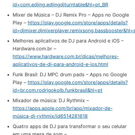
id=com.edjing.edjingdjturntable&hl=pt_BR
Mixer de Música – DJ Remix Pro – Apps no Google
Play –
https://play.google.com/store/apps/details?
id=djmixer.djmixerplayer.remixsong.bassbooster&hl=
Melhores aplicativos de DJ para Android e iOS –
Hardware.com.br –
https://www.hardware.com.br/dicas/melhores-
aplicativos-de-dj-para-android-e-ios.html
Funk Brasil: DJ MPC drum pads – Apps no Google
Play –
https://play.google.com/store/apps/details?
id=br.com.rodrigokolb.funkbrasil&hl=pt
‎Mixador de música: DJ Rythmix –
https://apps.apple.com/br/app/mixador-de-
música-dj-rythmix/id6514281618
Quatro apps de DJ para transformar o seu celular
em uma mesa de som –