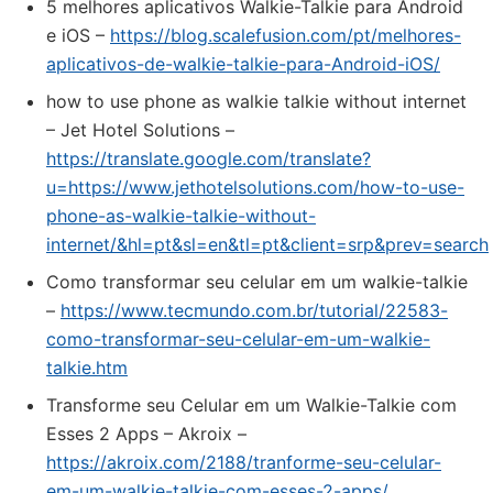
5 melhores aplicativos Walkie-Talkie para Android
e iOS –
https://blog.scalefusion.com/pt/melhores-
aplicativos-de-walkie-talkie-para-Android-iOS/
how to use phone as walkie talkie without internet
– Jet Hotel Solutions –
https://translate.google.com/translate?
u=https://www.jethotelsolutions.com/how-to-use-
phone-as-walkie-talkie-without-
internet/&hl=pt&sl=en&tl=pt&client=srp&prev=search
Como transformar seu celular em um walkie-talkie
–
https://www.tecmundo.com.br/tutorial/22583-
como-transformar-seu-celular-em-um-walkie-
talkie.htm
Transforme seu Celular em um Walkie-Talkie com
Esses 2 Apps – Akroix –
https://akroix.com/2188/tranforme-seu-celular-
em-um-walkie-talkie-com-esses-2-apps/