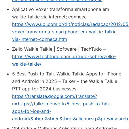
Aplicativo Voxer transforma smartphone em
walkie-talkie via internet; conheça –
https://www.uol.com.br/tilt/noticias/redacao/2012/05
voxer-transforma-smartphone-em-walkie-talkie-
via-internet-conheca.htm
Zello Walkie Talkie | Software | TechTudo –
https://www.techtudo.com.br/tudo-sobre/zello-
walkie-talkie/
5 Best Push-to-Talk Walkie Talkie Apps for iPhone
and Android in 2025 – Talker – the Walkie Talkie
PTT app for 2024 businesses –
https://translate.google.com/translate?
u=https://talker.network/5-best-push-to-talk-
apps-for-ios-and-
android/&hl=pt&sl=en&tl=pt&client=srp&prev=search
Vhf radio – Melhores Aplicativos para Android –