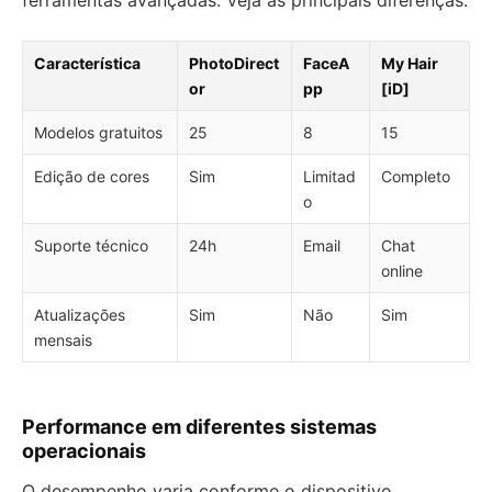
ferramentas avançadas. Veja as principais diferenças:
Característica
PhotoDirect
FaceA
My Hair
or
pp
[iD]
Modelos gratuitos
25
8
15
Edição de cores
Sim
Limitad
Completo
o
Suporte técnico
24h
Email
Chat
online
Atualizações
Sim
Não
Sim
mensais
Performance em diferentes sistemas
operacionais
O desempenho varia conforme o dispositivo.