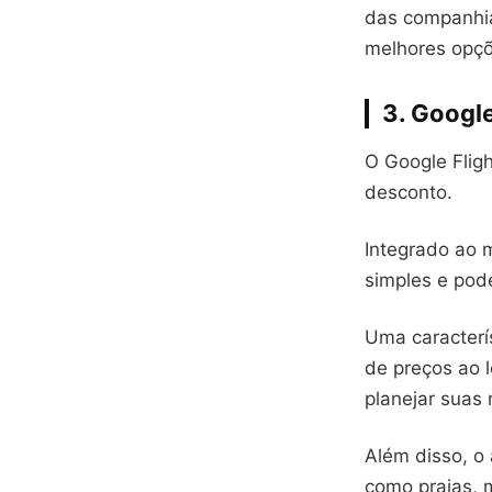
das companhia
melhores opçõ
3. Google
O Google Flig
desconto.
Integrado ao 
simples e pod
Uma caracterís
de preços ao l
planejar suas
Além disso, o 
como praias, m