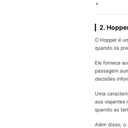
2. Hoppe
O Hopper é um 
quando os pre
Ele fornece a
passagem aume
decisões info
Uma caracterís
aos viajantes 
quando as tar
Além disso, o