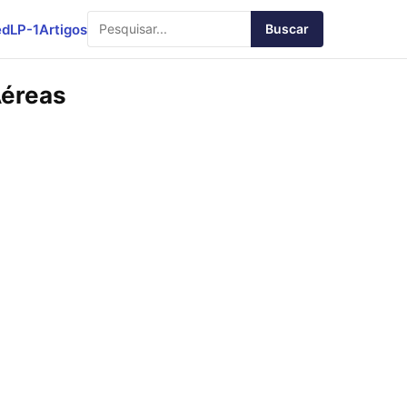
ed
LP-1
Artigos
Buscar
Aéreas