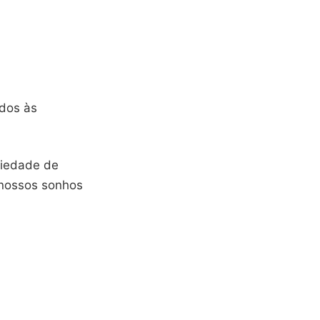
ados às
riedade de
 nossos sonhos