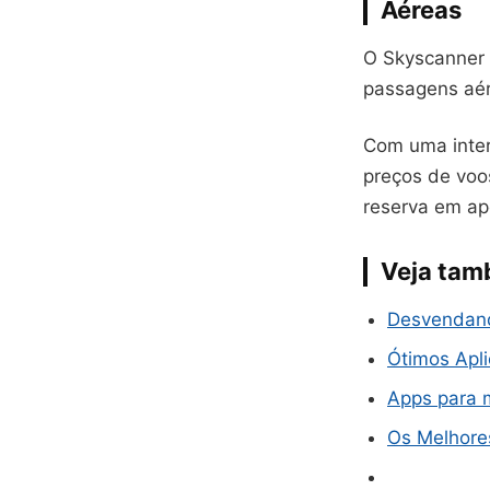
Aéreas
O Skyscanner 
passagens aé
Com uma inter
preços de voo
reserva em ap
Veja ta
Desvendand
Ótimos Apli
Apps para m
Os Melhores