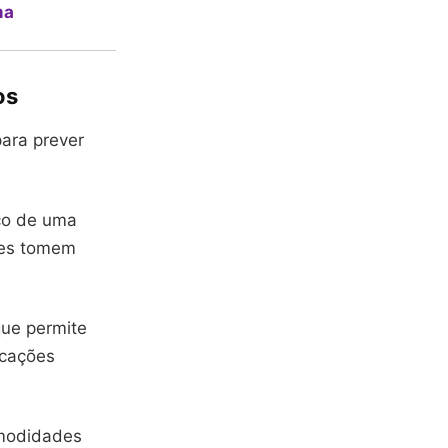
ma
os
para prever
eço de uma
les tomem
que permite
icações
omodidades