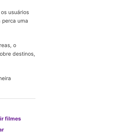
 os usuários
a perca uma
reas, o
obre destinos,
neira
ir filmes
ar