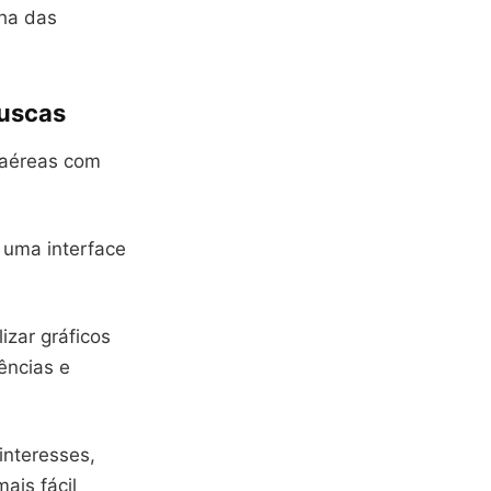
lha das
Buscas
 aéreas com
 uma interface
izar gráficos
ências e
interesses,
ais fácil