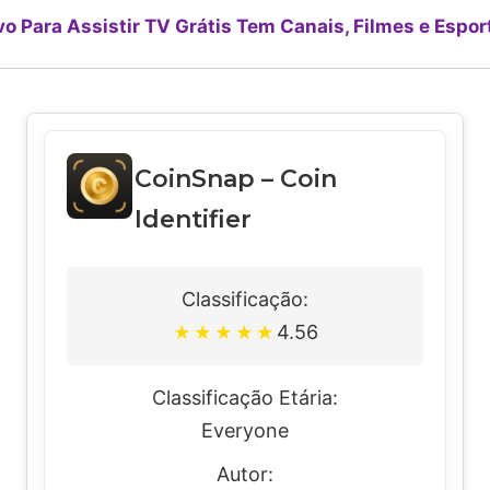
vo Para Assistir TV Grátis Tem Canais, Filmes e Espor
CoinSnap – Coin
Identifier
Classificação:
4.56
★
★
★
★
★
Classificação Etária:
Everyone
Autor: