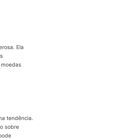
rosa. Ela
os
e moedas
a tendência.
to sobre
 pode