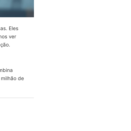
as. Eles
mos ver
ção.
ombina
7 milhão de