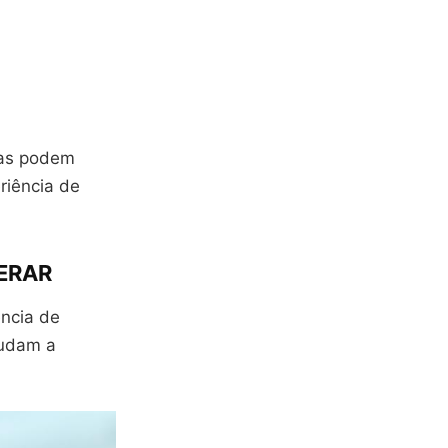
tas podem
riência de
TERAR
ncia de
judam a