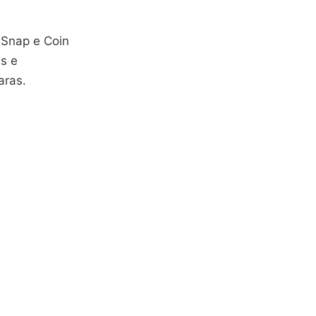
nSnap e Coin
es e
aras.