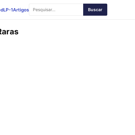
ed
LP-1
Artigos
Buscar
Raras