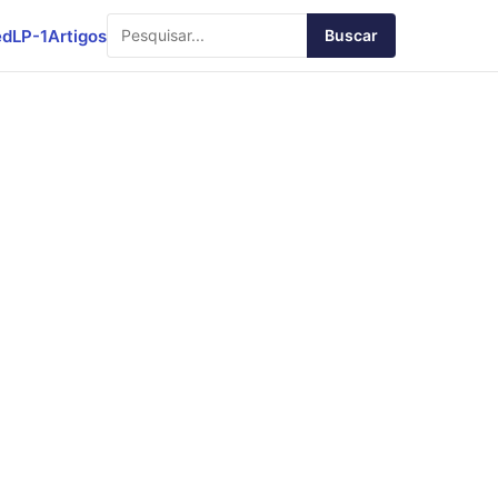
ed
LP-1
Artigos
Buscar