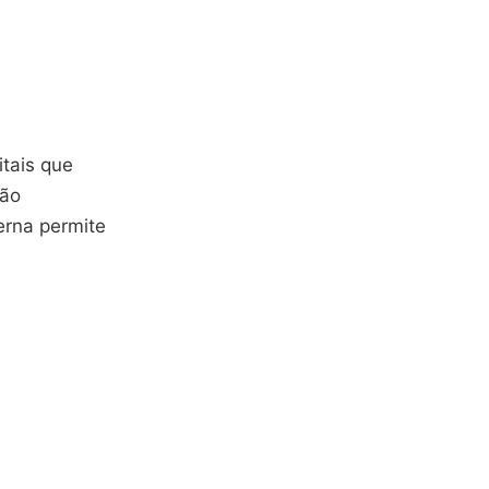
itais que
ção
rna permite