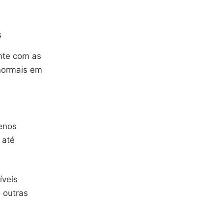
s
ente com as
anormais em
menos
 até
íveis
 outras