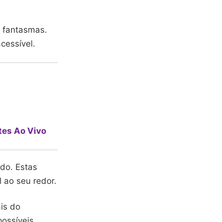
a fantasmas.
cessível.
tes Ao Vivo
údo. Estas
 ao seu redor.
is do
possíveis