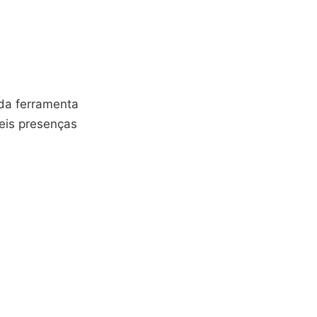
e
da ferramenta
veis presenças