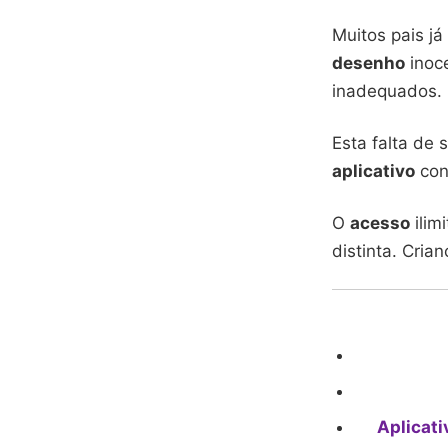
Muitos pais j
desenho
inoc
inadequados.
Esta falta de 
aplicativo
conv
O
acesso
ilim
distinta. Cria
Aplicati