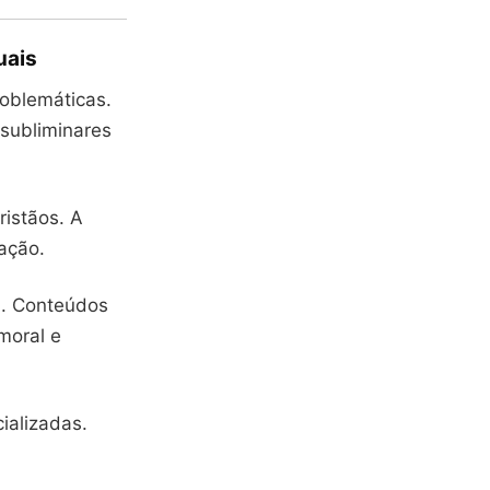
uais
oblemáticas.
 subliminares
ristãos. A
ação.
s
. Conteúdos
moral e
ializadas.