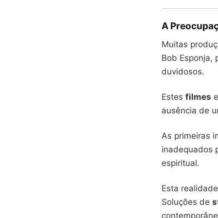
A Preocupaç
Muitas produ
Bob Esponja, p
duvidosos.
Estes
filmes
e
ausência de 
As primeiras
inadequados p
espiritual.
Esta realidad
Soluções de
s
contemporâne