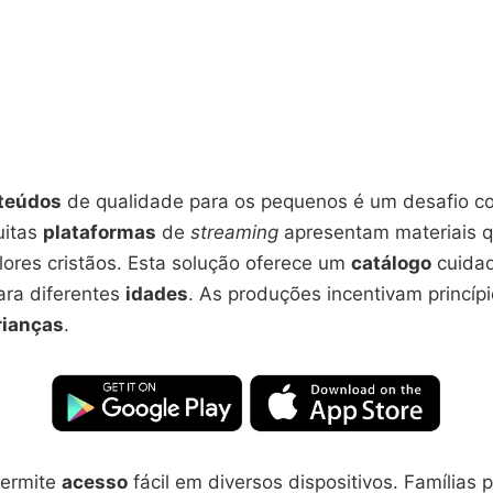
teúdos
de qualidade para os pequenos é um desafio co
uitas
plataformas
de
streaming
apresentam materiais 
lores cristãos. Esta solução oferece um
catálogo
cuida
ara diferentes
idades
. As produções incentivam princípi
rianças
.
ermite
acesso
fácil em diversos dispositivos. Famílias 