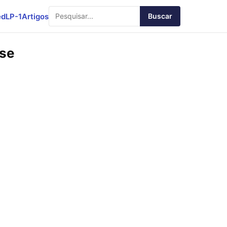
ed
LP-1
Artigos
Buscar
sse