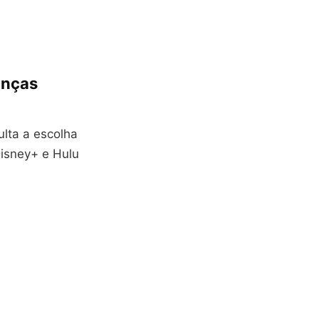
anças
ulta a escolha
Disney+ e Hulu