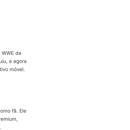
da WWE de
uiu, e agora
tivo móvel.
omo fã. Ele
premium,
.