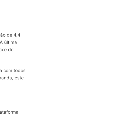
ção de 4,4
A última
face do
ia com todos
manda, este
lataforma