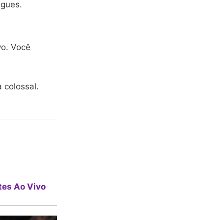
ngues.
o. Você
 colossal.
tes Ao Vivo