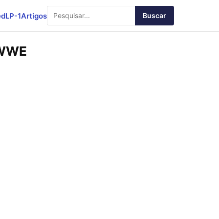
ed
LP-1
Artigos
Buscar
a WWE