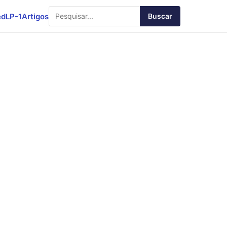
ed
LP-1
Artigos
Buscar