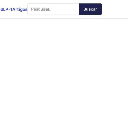
ed
LP-1
Artigos
Buscar