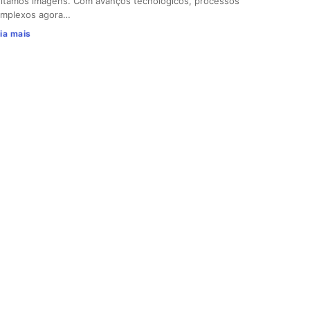
itamos imagens. Com avanços tecnológicos, processos
mplexos agora…
ia mais