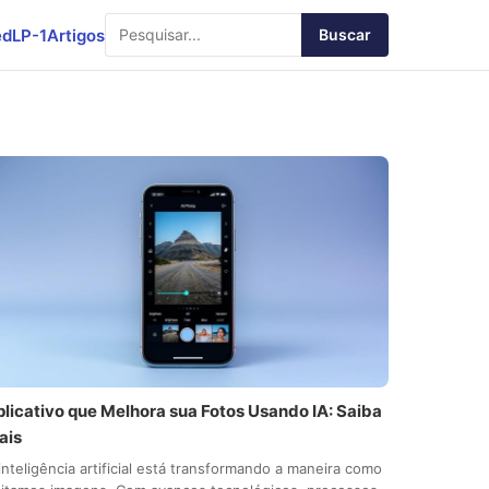
ed
LP-1
Artigos
Buscar
plicativo que Melhora sua Fotos Usando IA: Saiba
ais
inteligência artificial está transformando a maneira como