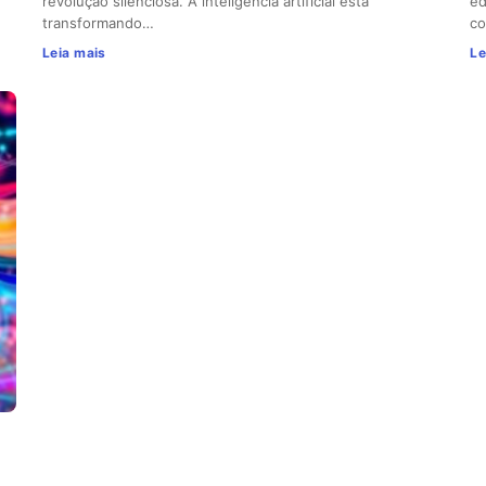
revolução silenciosa. A inteligência artificial está
ed
transformando…
co
Leia mais
Le