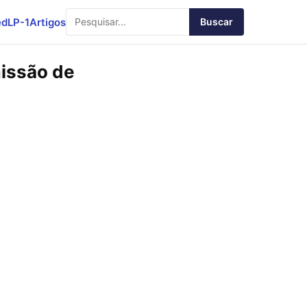
ed
LP-1
Artigos
Buscar
missão de