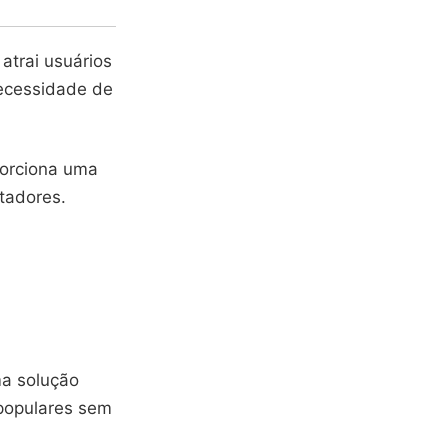
atrai usuários
necessidade de
porciona uma
tadores.
ma solução
populares sem