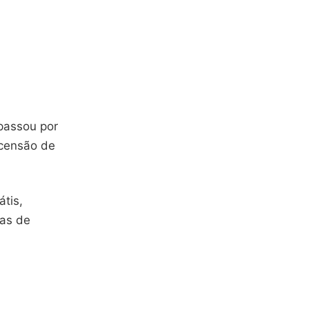
passou por
scensão de
átis,
tas de