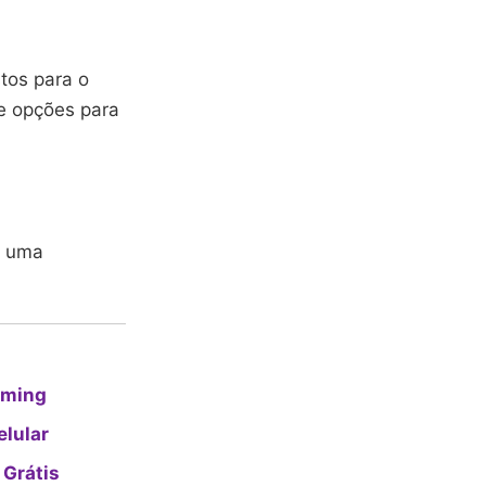
tos para o
e opções para
e uma
eaming
elular
 Grátis