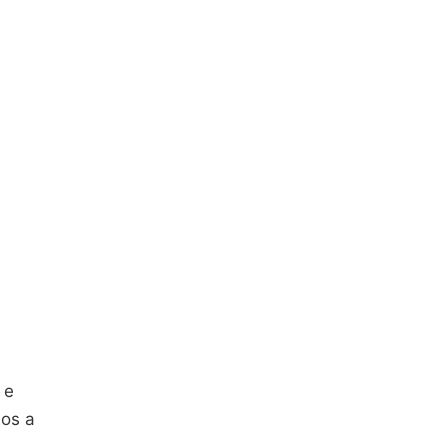
 e
os a