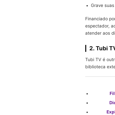
Grave suas
Financiado po
espectador, 
atender aos d
2. Tubi 
Tubi TV é out
biblioteca ex
Fi
Di
Exp