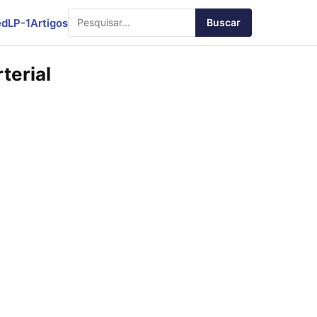
ed
LP-1
Artigos
Buscar
terial