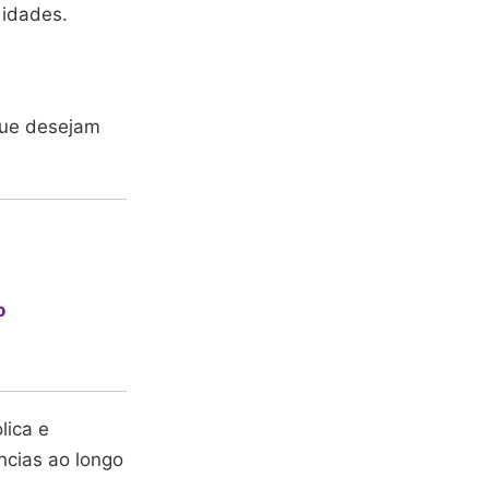
 idades.
 que desejam
o
lica e
ncias ao longo