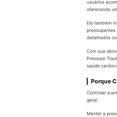
usuários acomp
oferecendo um
Ele também inc
preocupantes n
detalhados co
Com sua abord
Pressure Trac
saúde cardiov
Porque C
Controlar a pr
geral.
Manter a press