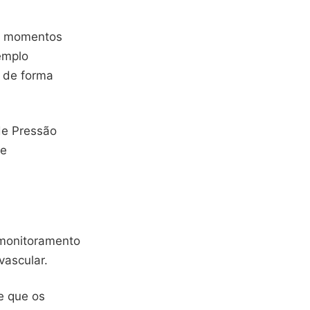
os momentos
emplo
s de forma
de Pressão
de
 monitoramento
vascular.
te que os