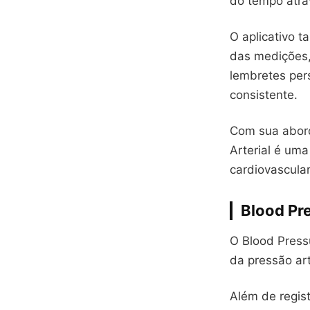
do tempo atrav
O aplicativo 
das medições,
lembretes per
consistente.
Com sua abord
Arterial é um
cardiovascular
Blood Pr
O Blood Press
da pressão ar
Além de regist