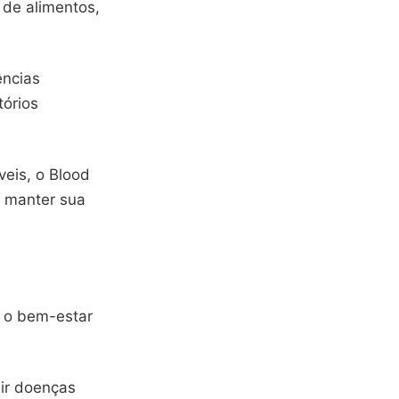
 de alimentos,
ências
tórios
eis, o Blood
m manter sua
e o bem-estar
nir doenças