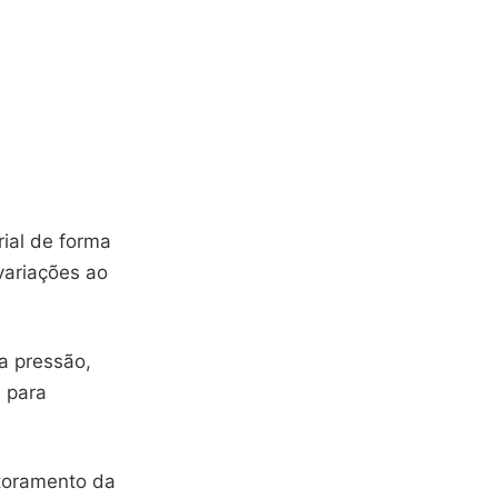
rial de forma
 variações ao
a pressão,
 para
itoramento da