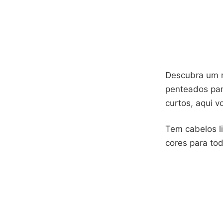
Descubra um m
penteados par
curtos, aqui v
Tem cabelos li
cores para to