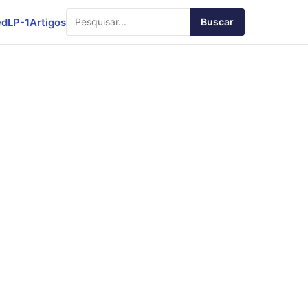
ed
LP-1
Artigos
Buscar