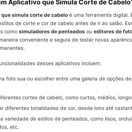
um Aplicativo que Simula Corte de Cabelo
o que simula corte de cabelo
é uma ferramenta digital. 
stilos de corte e cor de cabelo antes de ir ao salão. Es
os como
simuladores de penteados
ou
editores de fot
maneira conveniente e segura de testar novas aparênc
rmanentes.
funcionalidades desses aplicativos incluem:
a foto sua ou escolher entre uma galeria de opções d
diferentes cortes de cabelo, como curtos, médios, longos,
r diferentes tonalidades de cor, desde loiro até castan
 variedade de estilos de penteados, como lisos, ondu
os, etc.