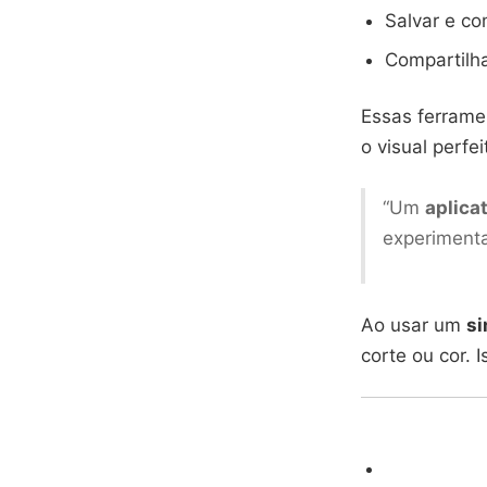
Salvar e co
Compartilha
Essas ferramen
o visual perf
“Um
aplica
experimenta
Ao usar um
si
corte ou cor. 