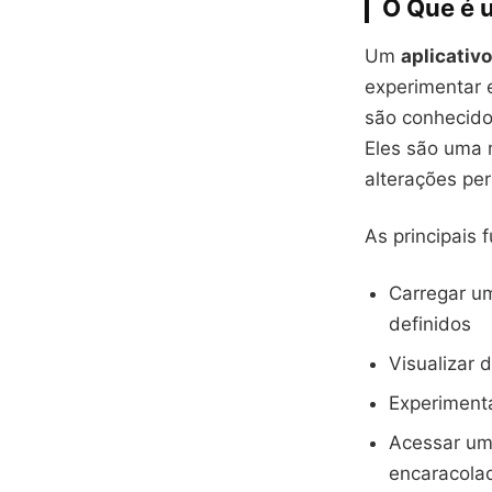
O Que é 
Um
aplicativ
experimentar e
são conhecid
Eles são uma 
alterações pe
As principais 
Carregar um
definidos
Visualizar 
Experimenta
Acessar uma
encaracolad