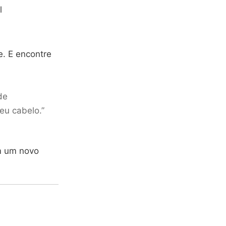
l
e. E encontre
de
eu cabelo.”
om um novo