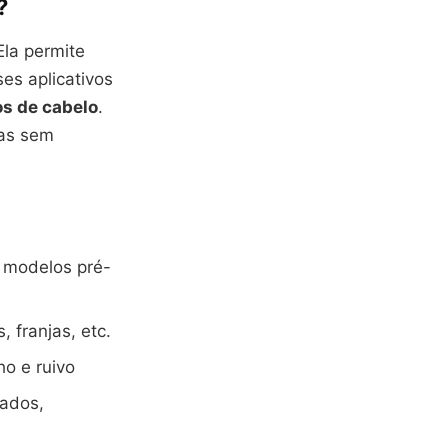
?
Ela permite
ses aplicativos
os de cabelo
.
ias sem
e modelos pré-
 franjas, etc.
ho e ruivo
lados,