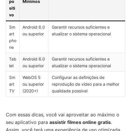
po
Mínimos
siti
vo
Sm
Android 6.0
Garantir recursos suficientes e
art
ou superior
atualizar o sistema operacional
pho
ne
Tab
Android 6.0
Garantir recursos suficientes e
let
ou superior
atualizar o sistema operacional
Sm
WebOS 5
Configurar as definições de
art
ou superior
reprodução de vídeo para a melhor
TV
(2020+)
qualidade possível
Com essas dicas, você vai aproveitar ao máximo o
seu aplicativo para
assistir filmes online gratis
.
Assim, você terá uma experiência de uso otimizada.