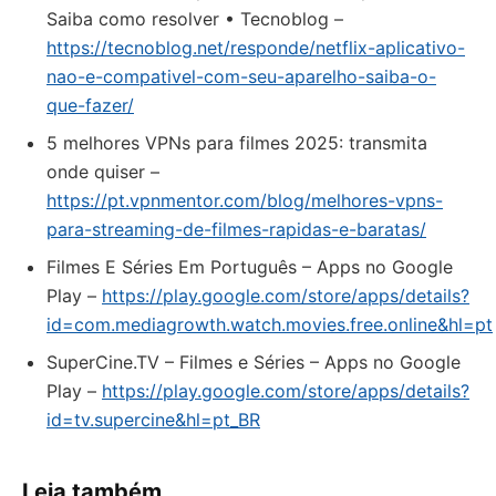
Saiba como resolver • Tecnoblog –
https://tecnoblog.net/responde/netflix-aplicativo-
nao-e-compativel-com-seu-aparelho-saiba-o-
que-fazer/
5 melhores VPNs para filmes 2025: transmita
onde quiser –
https://pt.vpnmentor.com/blog/melhores-vpns-
para-streaming-de-filmes-rapidas-e-baratas/
Filmes E Séries Em Português – Apps no Google
Play –
https://play.google.com/store/apps/details?
id=com.mediagrowth.watch.movies.free.online&hl=pt
SuperCine.TV – Filmes e Séries – Apps no Google
Play –
https://play.google.com/store/apps/details?
id=tv.supercine&hl=pt_BR
Leia também