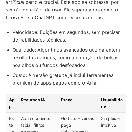
artificial
certo é crucial. Este app se sobressai por
ser rápido e fácil de usar. Ele supera apps como o
Lensa AI e o ChatGPT com recursos únicos.
Velocidade: Edições em segundos, sem precisar
de habilidades técnicas.
Qualidade: Algoritmos avançados que garantem
resultados naturais, como a remoção de bolsas
nos olhos ou fundos desfocados.
Custo: A versão gratuita já inclui ferramentas
premium de apps pagos como o Arta.
Ap
Recursos IA
Preço
Usuabilida
p
de
Es
Aprimoramento
Gratuito + versão
Simples e
te
facial, filtros
paga
intuitiva
Ap
artísticos
(R$9,99/mês)