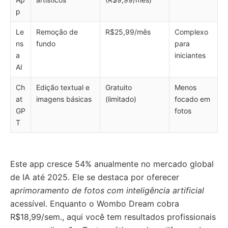
p
Le
Remoção de
R$25,99/mês
Complexo
ns
fundo
para
a
iniciantes
AI
Ch
Edição textual e
Gratuito
Menos
at
imagens básicas
(limitado)
focado em
GP
fotos
T
Este app cresce 54% anualmente no mercado global
de IA até 2025. Ele se destaca por oferecer
aprimoramento de fotos com inteligência artificial
acessível. Enquanto o Wombo Dream cobra
R$18,99/sem., aqui você tem resultados profissionais