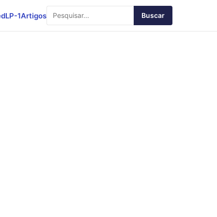
ed
LP-1
Artigos
Buscar