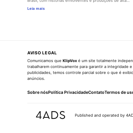
Brasil, com histórias envolventes e produções de alta…
Leia mais
AVISO LEGAL
Comunicamos que
KlipVox
é um site totalmente indepen
trabalharem continuamente para garantir a integridade 
publicidades, temos controle parcial sobre o que é exib
anúncios.
Sobre nós
Política Privacidade
Contato
Termos de us
Published and operated by 4AD