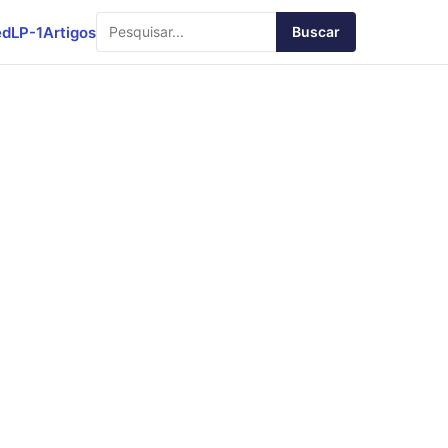
ed
LP-1
Artigos
Buscar