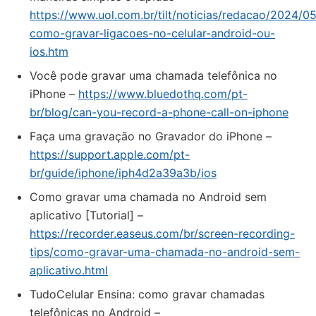
https://www.uol.com.br/tilt/noticias/redacao/2024/0
como-gravar-ligacoes-no-celular-android-ou-
ios.htm
Você pode gravar uma chamada telefônica no
iPhone –
https://www.bluedothq.com/pt-
br/blog/can-you-record-a-phone-call-on-iphone
Faça uma gravação no Gravador do iPhone –
https://support.apple.com/pt-
br/guide/iphone/iph4d2a39a3b/ios
Como gravar uma chamada no Android sem
aplicativo [Tutorial] –
https://recorder.easeus.com/br/screen-recording-
tips/como-gravar-uma-chamada-no-android-sem-
aplicativo.html
TudoCelular Ensina: como gravar chamadas
telefônicas no Android –